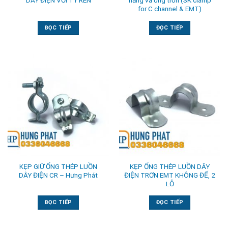
DÂY ĐIỆN VỚI TY REN
năng và ống trơn (SK clamp
for C channel & EMT)
ĐỌC TIẾP
ĐỌC TIẾP
KẸP GIỮ ỐNG THÉP LUỒN
KẸP ỐNG THÉP LUỒN DÂY
DÂY ĐIỆN CR – Hưng Phát
ĐIỆN TRƠN EMT KHÔNG ĐẾ, 2
LỖ
ĐỌC TIẾP
ĐỌC TIẾP