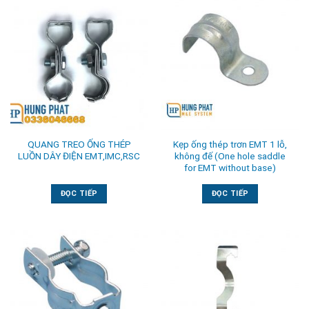
QUANG TREO ỐNG THÉP
Kẹp ống thép trơn EMT 1 lỗ,
LUỒN DÂY ĐIỆN EMT,IMC,RSC
không đế (One hole saddle
for EMT without base)
ĐỌC TIẾP
ĐỌC TIẾP