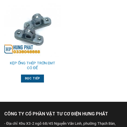
KẸP ỐNG THÉP TRƠN EMT
CÓ ĐẾ
ĐỌC TIẾP
CÔNG TY CỔ PHẦN VẬT TƯ CƠ ĐIỆN HƯNG PHÁT
- Địa chỉ: Khu X3-2 ngõ 68/45 Nguyễn Văn Linh, phường Thạch Bàn,