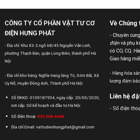
CÔNG TY CỔ PHẦN VẬT TƯ CƠ
Về Chúng 
ĐIỆN HƯNG PHÁT
- Chuyên cun
điện
và phụ k
- Địa chỉ: Khu X3-2 ngõ 68/45 Nguyễn Văn Linh,
có CO, CQ. Hàn
phường Thạch Bàn, quận Long Biên, thành phố Hà
Giao hàng miễ
Nội
- Hàng hóa sản
- Địa chỉ kho hàng: Nghĩa trang làng Tó, Xóm Bãi, Xã
lượng đảm bảo,
Uy Nỗ, Huyện Đông Anh, Thành phố Hà Nội
Liên hệ đặ
Số ĐKKD: 0109187934, ngày cấp: 20/05/2020,
nơi cấp: Sở kế hoạch và đầu tư Hà Nội
- Số điện thoạ
Số điện thoại:
033 604 6668
Địa chỉ Email: vattudienhungphat@gmail.com