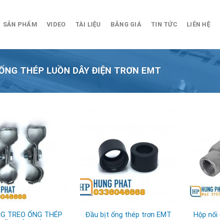
SẢN PHẨM
VIDEO
TÀI LIỆU
BẢNG GIÁ
TIN TỨC
LIÊN HỆ
 ỐNG THÉP LUỒN DÂY ĐIỆN TRƠN EMT
G TREO ỐNG THÉP
Đầu bịt ống thép trơn EMT
Hộp nối