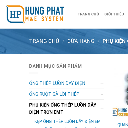
Skip
to
TRANG CHỦ
GIỚI THIỆU
content
TRANG CHỦ
/
CỬA HÀNG
/
PHỤ KIỆN
DANH MỤC SẢN PHẨM
ỐNG THÉP LUỒN DÂY ĐIỆN
ỐNG RUỘT GÀ LÕI THÉP
PHỤ KIỆN ỐNG THÉP LUỒN DÂY
ĐIỆN TRƠN EMT
KẸP ỐNG THÉP LUỒN DÂY ĐIỆN EMT
QUAN