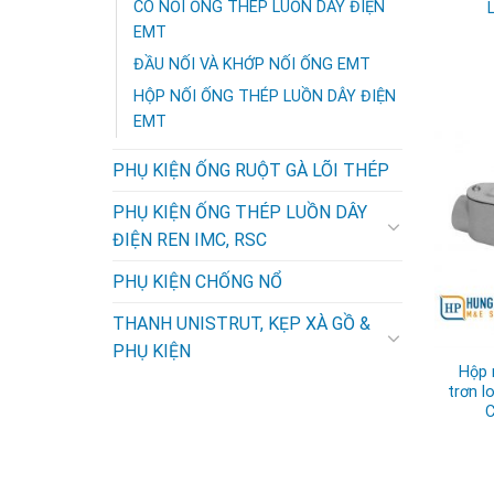
CO NỐI ỐNG THÉP LUỒN DÂY ĐIỆN
EMT
ĐẦU NỐI VÀ KHỚP NỐI ỐNG EMT
HỘP NỐI ỐNG THÉP LUỒN DÂY ĐIỆN
EMT
PHỤ KIỆN ỐNG RUỘT GÀ LÕI THÉP
PHỤ KIỆN ỐNG THÉP LUỒN DÂY
ĐIỆN REN IMC, RSC
PHỤ KIỆN CHỐNG NỔ
THANH UNISTRUT, KẸP XÀ GỒ &
PHỤ KIỆN
Hộp 
trơn l
C