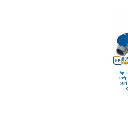
Hộp c
thép
surf