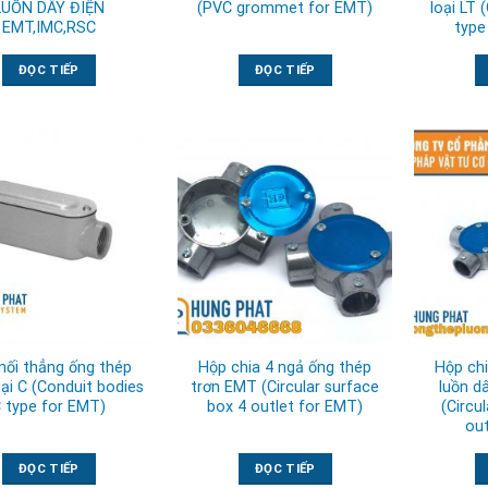
LUỒN DÂY ĐIỆN
(PVC grommet for EMT)
loại LT 
EMT,IMC,RSC
type
ĐỌC TIẾP
ĐỌC TIẾP
nối thẳng ống thép
Hộp chia 4 ngả ống thép
Hộp chi
oại C (Conduit bodies
trơn EMT (Circular surface
luồn d
 type for EMT)
box 4 outlet for EMT)
(Circu
out
ĐỌC TIẾP
ĐỌC TIẾP