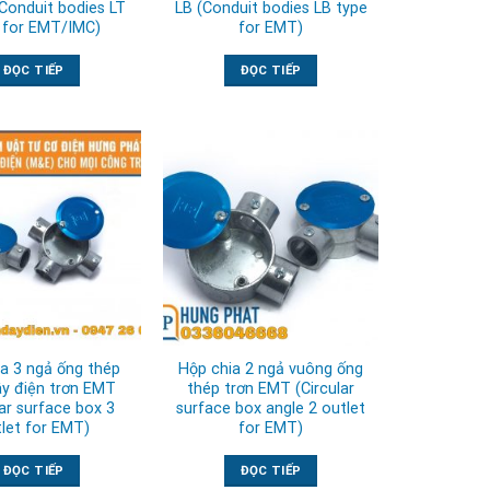
(Conduit bodies LT
LB (Conduit bodies LB type
 for EMT/IMC)
for EMT)
ĐỌC TIẾP
ĐỌC TIẾP
a 3 ngả ống thép
Hộp chia 2 ngả vuông ống
ây điện trơn EMT
thép trơn EMT (Circular
lar surface box 3
surface box angle 2 outlet
let for EMT)
for EMT)
ĐỌC TIẾP
ĐỌC TIẾP