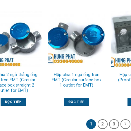
hia 2 ngả thẳng ống
Hộp chia 1 ngả ống trơn
Hộp c
 trơn EMT (Circular
EMT (Circular surface box
(Proof
ace box straight 2
1 outlet for EMT)
outlet for EMT)
ĐỌC TIẾP
ĐỌC TIẾP
1
2
3