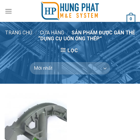
Skip
to
content
0
TRANG CHỦ
/
CỬA HÀNG
/
SẢN PHẨM ĐƯỢC GẮN THẺ
“DỤNG CỤ UỐN ỐNG THÉP”
LỌC