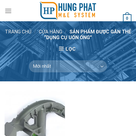
Skip
to
content
0
TRANG CHỦ
/
CỬA HÀNG
/
SẢN PHẨM ĐƯỢC GẮN THẺ
“DỤNG CỤ UỐN ỐNG”
LỌC