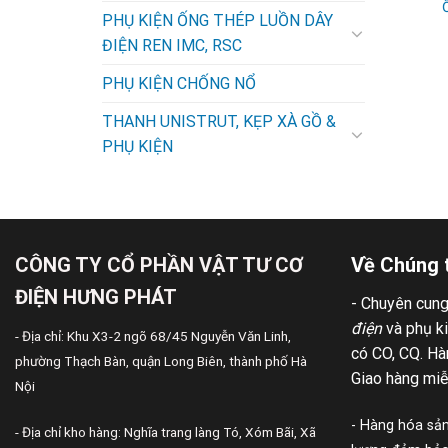
PHỤ KIỆN ỐNG THÉP LUỒN DÂY
ĐIỆN REN IMC, RSC
PHỤ KIỆN CHỐNG NỔ
THANH UNISTRUT, KẸP XÀ GỒ &
PHỤ KIỆN
CÔNG TY CỔ PHẦN VẬT TƯ CƠ
Về Chúng 
ĐIỆN HƯNG PHÁT
- Chuyên cun
điện
và phụ k
- Địa chỉ: Khu X3-2 ngõ 68/45 Nguyễn Văn Linh,
có CO, CQ. Hàn
phường Thạch Bàn, quận Long Biên, thành phố Hà
Giao hàng miễ
Nội
- Hàng hóa sản
- Địa chỉ kho hàng: Nghĩa trang làng Tó, Xóm Bãi, Xã