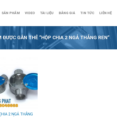
SẢN PHẨM
VIDEO
TÀI LIỆU
BẢNG GIÁ
TIN TỨC
LIÊN HỆ
 ĐƯỢC GẮN THẺ “HỘP CHIA 2 NGẢ THẲNG REN”
CHIA 2 NGẢ THẲNG