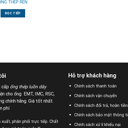
ỐNG THÉP REN
ĐỌC TIẾP
Hỗ trợ khách hàng
tôi
Chính sách thanh toán
g cấp
ống thép luồn dây
iện cho ống EMT, IMC, RSC,
Chính sách vận chuyển
g chính hãng. Giá tốt nhất.
Chính sách đổi trả, hoàn tiền
n phí
Chính sách bảo mật thông ti
 xuất, phân phối trực tiếp. Chất
Chính sách xử lí khiếu nại