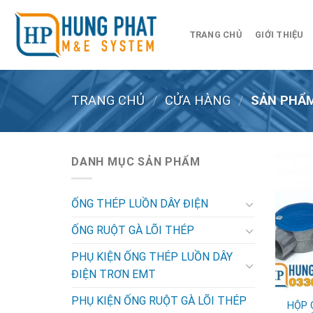
Skip
to
TRANG CHỦ
GIỚI THIỆU
content
TRANG CHỦ
/
CỬA HÀNG
/
SẢN PHẨM
DANH MỤC SẢN PHẨM
ỐNG THÉP LUỒN DÂY ĐIỆN
ỐNG RUỘT GÀ LÕI THÉP
PHỤ KIỆN ỐNG THÉP LUỒN DÂY
ĐIỆN TRƠN EMT
PHỤ KIỆN ỐNG RUỘT GÀ LÕI THÉP
HỘP 