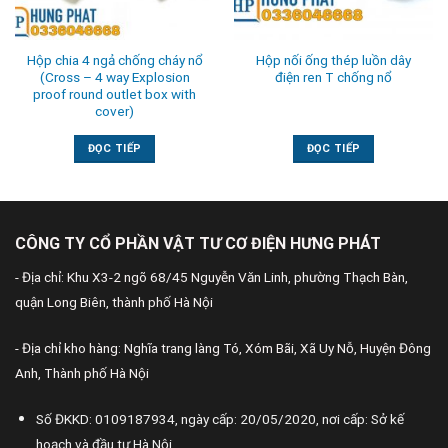
Hộp chia 4 ngả chống cháy nổ
Hộp nối ống thép luồn dây
(Cross – 4 way Explosion
điện ren T chống nổ
proof round outlet box with
cover)
ĐỌC TIẾP
ĐỌC TIẾP
CÔNG TY CỔ PHẦN VẬT TƯ CƠ ĐIỆN HƯNG PHÁT
- Địa chỉ: Khu X3-2 ngõ 68/45 Nguyễn Văn Linh, phường Thạch Bàn,
quận Long Biên, thành phố Hà Nội
- Địa chỉ kho hàng: Nghĩa trang làng Tó, Xóm Bãi, Xã Uy Nỗ, Huyện Đông
Anh, Thành phố Hà Nội
Số ĐKKD: 0109187934, ngày cấp: 20/05/2020, nơi cấp: Sở kế
hoạch và đầu tư Hà Nội