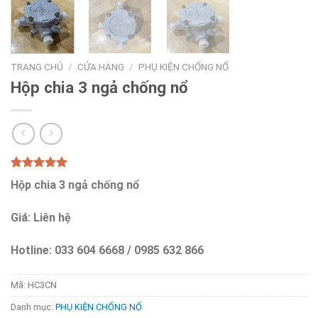
TRANG CHỦ
/
CỬA HÀNG
/
PHỤ KIỆN CHỐNG NỔ
Hộp chia 3 ngả chống nổ
5.00
1
trên 5
Hộp chia 3 ngả chống nổ
dựa trên
đánh giá
Giá: Liên hệ
Hotline: 033 604 6668 / 0985 632 866
Mã:
HC3CN
Danh mục:
PHỤ KIỆN CHỐNG NỔ