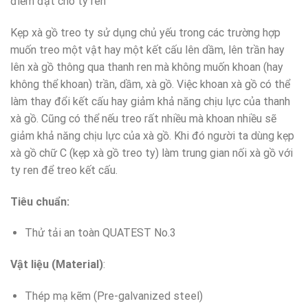
điểm đặt cho ty ren
Kẹp xà gồ treo ty sử dụng chủ yếu trong các trường hợp
muốn treo một vật hay một kết cấu lên dầm, lên trần hay
lên xà gồ thông qua thanh ren mà không muốn khoan (hay
không thể khoan) trần, dầm, xà gồ. Việc khoan xà gồ có thể
làm thay đổi kết cấu hay giảm khả năng chịu lực của thanh
xà gồ. Cũng có thể nếu treo rất nhiều mà khoan nhiều sẽ
giảm khả năng chịu lực của xà gồ. Khi đó người ta dùng kẹp
xà gồ chữ C (kẹp xà gồ treo ty) làm trung gian nối xà gồ với
ty ren để treo kết cấu.
Tiêu chuẩn:
Thử tải an toàn QUATEST No.3
Vật liệu (Material)
:
Thép mạ kẽm (Pre-galvanized steel)