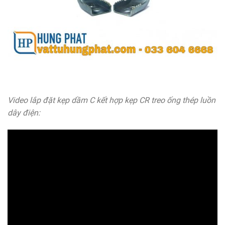
Video lắp đặt kẹp dầm C kết hợp kẹp CR treo ống thép luồn
dây điện: