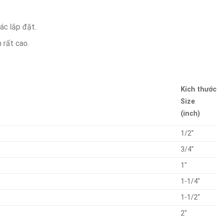
ác lắp đặt.
 rất cao.
Kích thước
Size
(inch)
1/2″
3/4″
1″
1-1/4″
1-1/2″
2″