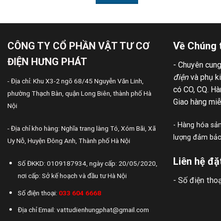
CÔNG TY CỔ PHẦN VẬT TƯ CƠ
Về Chúng 
ĐIỆN HƯNG PHÁT
- Chuyên cun
điện
và phụ k
- Địa chỉ: Khu X3-2 ngõ 68/45 Nguyễn Văn Linh,
có CO, CQ. Hàn
phường Thạch Bàn, quận Long Biên, thành phố Hà
Giao hàng miễ
Nội
- Hàng hóa sản
- Địa chỉ kho hàng: Nghĩa trang làng Tó, Xóm Bãi, Xã
lượng đảm bảo,
Uy Nỗ, Huyện Đông Anh, Thành phố Hà Nội
Liên hệ đặ
Số ĐKKD: 0109187934, ngày cấp: 20/05/2020,
nơi cấp: Sở kế hoạch và đầu tư Hà Nội
- Số điện thoạ
Số điện thoại:
033 604 6668
Địa chỉ Email: vattudienhungphat@gmail.com