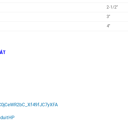
2-1/2”
3”
4”
HÁT
/UC0jCeWR2bC_Xf49fJC7yXFA
nduitHP