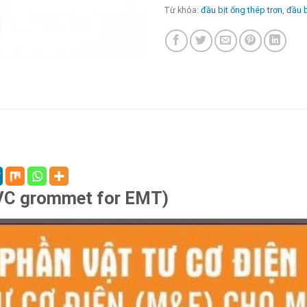
Từ khóa:
đầu bịt ống thép trơn
,
đầu b
PVC grommet for EMT)