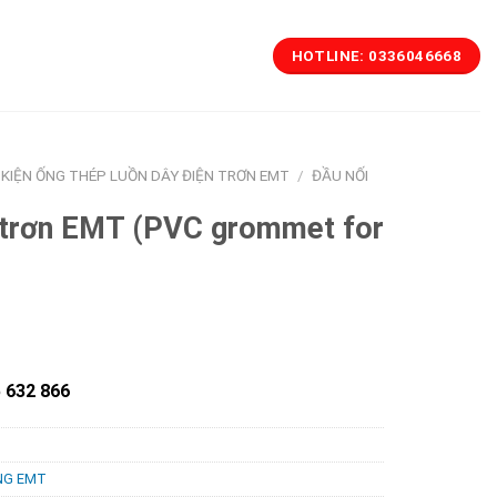
HOTLINE: 0336046668
 KIỆN ỐNG THÉP LUỒN DÂY ĐIỆN TRƠN EMT
/
ĐẦU NỐI
p trơn EMT (PVC grommet for
5 632 866
ỐNG EMT