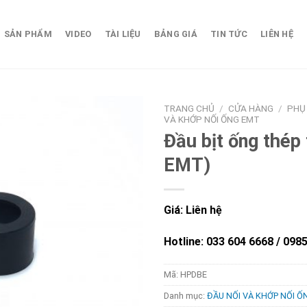
SẢN PHẨM
VIDEO
TÀI LIỆU
BẢNG GIÁ
TIN TỨC
LIÊN HỆ
TRANG CHỦ
/
CỬA HÀNG
/
PHỤ
VÀ KHỚP NỐI ỐNG EMT
Đầu bịt ống thé
EMT)
Giá: Liên hệ
Hotline: 033 604 6668 / 098
Mã:
HPDBE
Danh mục:
ĐẦU NỐI VÀ KHỚP NỐI 