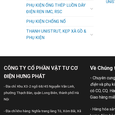
UNIS
PHỤ KIỆN ỐNG THÉP LUỒN DÂY
ĐIỆN REN IMC, RSC
PHỤ KIỆN CHỐNG NỔ
THANH UNISTRUT, KẸP XÀ GỒ &
PHỤ KIỆN
CÔNG TY CỔ PHẦN VẬT TƯ CƠ
Về Chúng 
ĐIỆN HƯNG PHÁT
- Chuyên cun
điện
và phụ k
- Địa chỉ: Khu X3-2 ngõ 68/45 Nguyễn Văn Linh,
có CO, CQ. Hàn
phường Thạch Bàn, quận Long Biên, thành phố Hà
Giao hàng miễ
Nội
- Hàng hóa sản
- Địa chỉ kho hàng: Nghĩa trang làng Tó, Xóm Bãi, Xã