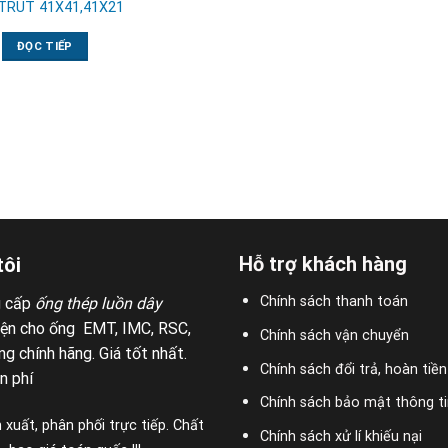
TRUT 41X41,41X21
ĐỌC TIẾP
Hỗ trợ khách hàng
tôi
Chính sách thanh toán
g cấp
ống thép luồn dây
iện cho ống EMT, IMC, RSC,
Chính sách vận chuyển
g chính hãng. Giá tốt nhất.
Chính sách đổi trả, hoàn tiền
n phí
Chính sách bảo mật thông ti
 xuất, phân phối trực tiếp. Chất
Chính sách xử lí khiếu nại