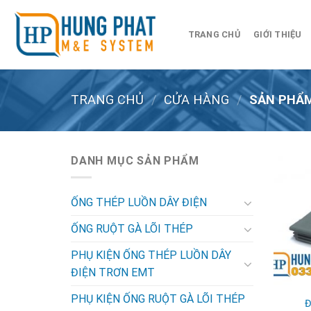
Skip
to
TRANG CHỦ
GIỚI THIỆU
content
TRANG CHỦ
/
CỬA HÀNG
/
SẢN PHẨM
DANH MỤC SẢN PHẨM
ỐNG THÉP LUỒN DÂY ĐIỆN
ỐNG RUỘT GÀ LÕI THÉP
PHỤ KIỆN ỐNG THÉP LUỒN DÂY
ĐIỆN TRƠN EMT
PHỤ KIỆN ỐNG RUỘT GÀ LÕI THÉP
Đ