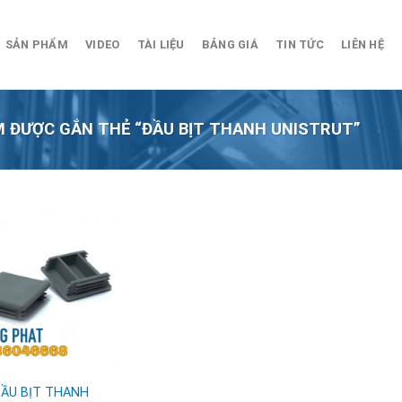
SẢN PHẨM
VIDEO
TÀI LIỆU
BẢNG GIÁ
TIN TỨC
LIÊN HỆ
 ĐƯỢC GẮN THẺ “ĐẦU BỊT THANH UNISTRUT”
ẦU BỊT THANH