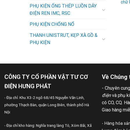
chữ 
PHỤ KIỆN ỐNG THÉP LUỒN DÂY
ĐIỆN REN IMC, RSC
PHỤ KIỆN CHỐNG NỔ
THANH UNISTRUT, KẸP XÀ GỒ &
PHỤ KIỆN
CÔNG TY CỔ PHẦN VẬT TƯ CƠ
Về Chúng 
ĐIỆN HƯNG PHÁT
- Chuyên cun
điện
và phụ k
- Địa chỉ: Khu X3-2 ngõ 68/45 Nguyễn Văn Linh,
có CO, CQ. Hàn
phường Thạch Bàn, quận Long Biên, thành phố Hà
Giao hàng miễ
Nội
- Hàng hóa sản
- Địa chỉ kho hàng: Nghĩa trang làng Tó, Xóm Bãi, Xã