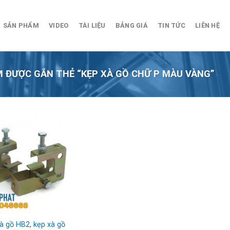
SẢN PHẨM
VIDEO
TÀI LIỆU
BẢNG GIÁ
TIN TỨC
LIÊN HỆ
 ĐƯỢC GẮN THẺ “KẸP XÀ GỒ CHỮ P MÀU VÀNG”
à gồ HB2, kẹp xà gồ