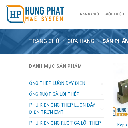
Skip
to
TRANG CHỦ
GIỚI THIỆU
content
TRANG CHỦ
/
CỬA HÀNG
/
SẢN PHẨM
DANH MỤC SẢN PHẨM
ỐNG THÉP LUỒN DÂY ĐIỆN
ỐNG RUỘT GÀ LÕI THÉP
PHỤ KIỆN ỐNG THÉP LUỒN DÂY
ĐIỆN TRƠN EMT
PHỤ KIỆN ỐNG RUỘT GÀ LÕI THÉP
Kẹp x