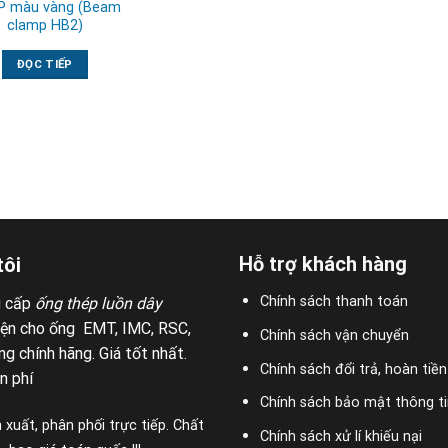
P màu vàng (Beam
clamp HB2)
ĐỌC TIẾP
Hỗ trợ khách hàng
tôi
Chính sách thanh toán
g cấp
ống thép luồn dây
iện cho ống EMT, IMC, RSC,
Chính sách vận chuyển
g chính hãng. Giá tốt nhất.
Chính sách đổi trả, hoàn tiền
n phí
Chính sách bảo mật thông ti
 xuất, phân phối trực tiếp. Chất
Chính sách xử lí khiếu nại