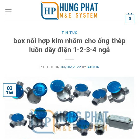
Skip
to
content
0
TIN TỨC
box nối hợp kim nhôm cho ống thép
luồn dây điện 1-2-3-4 ngả
POSTED ON
03/06/2022
BY
ADMIN
03
Th6