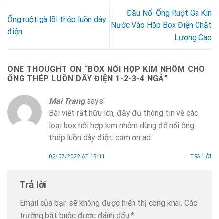
Đầu Nối Ống Ruột Gà Kín
Ống ruột gà lõi thép luồn dây
Nước Vào Hộp Box Điện Chất
điện
Lượng Cao
ONE THOUGHT ON “
BOX NỐI HỢP KIM NHÔM CHO
ỐNG THÉP LUỒN DÂY ĐIỆN 1-2-3-4 NGẢ
”
Mai Trang
says:
Bài viết rất hữu ích, đầy đủ thông tin về các
loại box nối hợp kim nhôm dùng để nối ống
thép luồn dây điện. cảm ơn ad.
02/07/2022 AT 15:11
TRẢ LỜI
Trả lời
Email của bạn sẽ không được hiển thị công khai.
Các
trường bắt buộc được đánh dấu
*