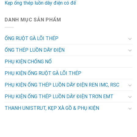
Kẹp ống thép luồn dây điện có đế
DANH MỤC SẢN PHẨM
ỐNG RUỘT GÀ LÕI THÉP
ỐNG THÉP LUỒN DÂY ĐIỆN
PHỤ KIỆN CHỐNG NỔ
PHỤ KIỆN ỐNG RUỘT GÀ LÕI THÉP
PHỤ KIỆN ỐNG THÉP LUỒN DÂY ĐIỆN REN IMC, RSC
PHỤ KIỆN ỐNG THÉP LUỒN DÂY ĐIỆN TRƠN EMT
THANH UNISTRUT, KẸP XÀ GỒ & PHỤ KIỆN