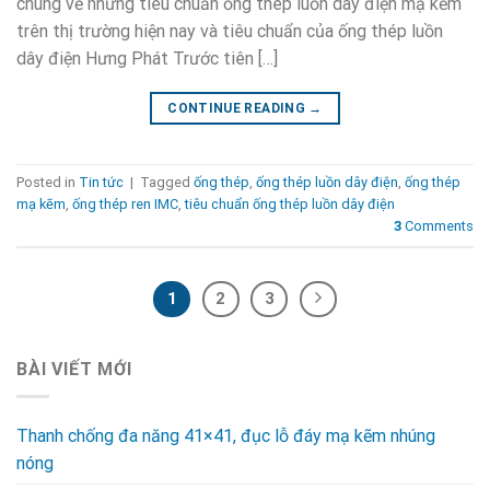
chung về những tiêu chuẩn ống thép luồn dây điện mạ kẽm
trên thị trường hiện nay và tiêu chuẩn của ống thép luồn
dây điện Hưng Phát Trước tiên […]
CONTINUE READING
→
Posted in
Tin tức
|
Tagged
ống thép
,
ống thép luồn dây điện
,
ống thép
mạ kẽm
,
ống thép ren IMC
,
tiêu chuẩn ống thép luồn dây điện
3
Comments
1
2
3
BÀI VIẾT MỚI
Thanh chống đa năng 41×41, đục lỗ đáy mạ kẽm nhúng
nóng