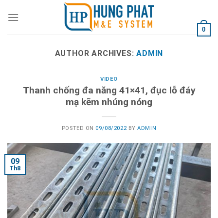
Skip
to
content
0
AUTHOR ARCHIVES:
ADMIN
VIDEO
Thanh chống đa năng 41×41, đục lỗ đáy
mạ kẽm nhúng nóng
POSTED ON
09/08/2022
BY
ADMIN
09
Th8