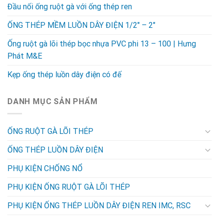
Đầu nối ống ruột gà với ống thép ren
ỐNG THÉP MỀM LUỒN DÂY ĐIỆN 1/2″ – 2″
Ống ruột gà lõi thép bọc nhựa PVC phi 13 – 100 | Hưng
Phát M&E
Kẹp ống thép luồn dây điện có đế
DANH MỤC SẢN PHẨM
ỐNG RUỘT GÀ LÕI THÉP
ỐNG THÉP LUỒN DÂY ĐIỆN
PHỤ KIỆN CHỐNG NỔ
PHỤ KIỆN ỐNG RUỘT GÀ LÕI THÉP
PHỤ KIỆN ỐNG THÉP LUỒN DÂY ĐIỆN REN IMC, RSC