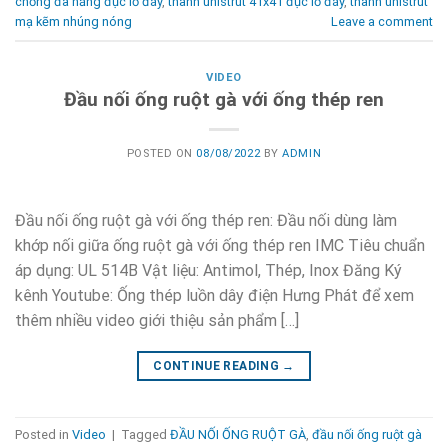
chống đa năng đục lỗ đáy
,
thanh unistrut 41x41 đục lỗ đáy
,
thanh unistrut
mạ kẽm nhúng nóng
Leave a comment
VIDEO
Đầu nối ống ruột gà với ống thép ren
POSTED ON
08/08/2022
BY
ADMIN
Đầu nối ống ruột gà với ống thép ren: Đầu nối dùng làm
khớp nối giữa ống ruột gà với ống thép ren IMC Tiêu chuẩn
áp dụng: UL 514B Vật liệu: Antimol, Thép, Inox Đăng Ký
kênh Youtube: Ống thép luồn dây điện Hưng Phát để xem
thêm nhiều video giới thiệu sản phẩm […]
CONTINUE READING
→
Posted in
Video
|
Tagged
ĐẦU NỐI ỐNG RUỘT GÀ
,
đầu nối ống ruột gà