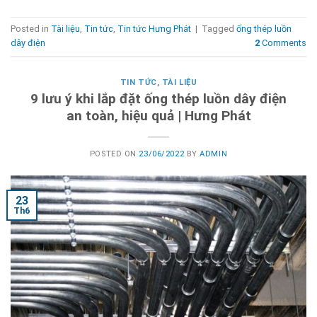
Posted in
Tài liệu
,
Tin tức
,
Tin tức Hưng Phát
|
Tagged
ống thép luồn
dây điện
2
Comments
TIN TỨC
,
TÀI LIỆU
9 lưu ý khi lắp đặt ống thép luồn dây điện
an toàn, hiệu quả | Hưng Phát
POSTED ON
23/06/2022
BY
ADMIN
23
Th6