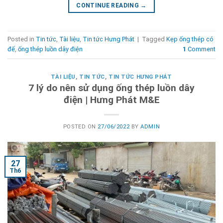
CONTINUE READING
→
Posted in
Tin tức
,
Tài liệu
,
Tin tức Hưng Phát
|
Tagged
Kẹp ống thép có
đế
,
ống thép luồn dây điện
1
Comment
TÀI LIỆU
,
TIN TỨC
,
TIN TỨC HƯNG PHÁT
7 lý do nên sử dụng ống thép luồn dây
điện | Hưng Phát M&E
POSTED ON
27/06/2022
BY
ADMIN
27
Th6