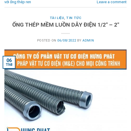
với ống thép ren
Leave a comment
TÀI LIỆU
,
TIN TỨC
ỐNG THÉP MỀM LUỒN DÂY ĐIỆN 1/2″ – 2″
POSTED ON
06/08/2022
BY
ADMIN
06
Th8