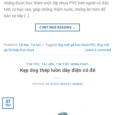
chúng được bọc thêm một lớp nhựa PVC bên ngoài có đặc
tính cơ học cao, giúp chống thấm nước, chống ăn mòn để
bảo vệ dây […]
CONTINUE READING
→
Posted in
Tài liệu
,
Tin tức
|
Tagged
ống ruột gà bọc nhựa PVC
,
ống ruột
gà lõi thép bọc nhựa
Leave a comment
TIN TỨC
,
TÀI LIỆU
,
TIN TỨC HƯNG PHÁT
Kẹp ống thép luồn dây điện có đế
POSTED ON
07/07/2022
BY
ADMIN
07
Th7