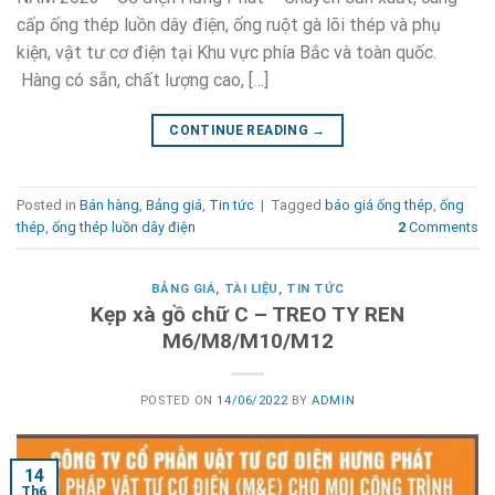
cấp ống thép luồn dây điện, ống ruột gà lõi thép và phụ
kiện, vật tư cơ điện tại Khu vực phía Bắc và toàn quốc.
Hàng có sẵn, chất lượng cao, […]
CONTINUE READING
→
Posted in
Bán hàng
,
Bảng giá
,
Tin tức
|
Tagged
báo giá ống thép
,
ống
thép
,
ống thép luồn dây điện
2
Comments
BẢNG GIÁ
,
TÀI LIỆU
,
TIN TỨC
Kẹp xà gồ chữ C – TREO TY REN
M6/M8/M10/M12
POSTED ON
14/06/2022
BY
ADMIN
14
Th6