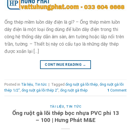
Ống thép mềm luồn dây điện là gì? – Ống thép mèm luồn
dây điện là một loại ống dùng để luồn dây điện trong thi
công hệ thống dây dẫn âm sàn, âm tường hoặc lắp nổi trên
trần, tường. – Thiết bị này có cấu tạo là những dây thép
được xoắn lại […]
CONTINUE READING
→
Posted in
Tài liệu
,
Tin tức
|
Tagged
ống ruột gà lõi thép
,
ống ruột gà lõi
thép 1/2"
,
ống ruột gà lõi thép 2"
,
ống ruột gà thép
1
Comment
TÀI LIỆU
,
TIN TỨC
Ống ruột gà lõi thép bọc nhựa PVC phi 13
– 100 | Hưng Phát M&E