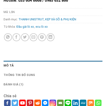
Hotline: 033 604 6668 / 0985 632 866
Mã:
LSN
Danh mục:
THANH UNISTRUT, KẸP XÀ GỒ & PHỤ KIỆN
Từ khóa:
Đầu gài lò xo
,
ecu lò xo
MÔ TẢ
THÔNG TIN BỔ SUNG
ĐÁNH GIÁ (1)
Chia sẻ