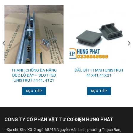
THANH CHỐNG ĐA NĂNG
ĐẦU BỊT THANH UNISTRUT
ĐỤC LỖ ĐÁY – SLOTTED
41X41,41X21
UNISTRUT 4141, 4121
ĐỌC TIẾP
ĐỌC TIẾP
CÔNG TY CỔ PHẦN VẬT TƯ CƠ ĐIỆN HƯNG PHÁT
- Địa chỉ: Khu X3-2 ngõ 68/45 Nguyễn Văn Linh, phường Thạch Bàn,