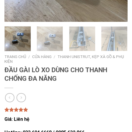
TRANG CHỦ
/
CỬA HÀNG
/
THANH UNISTRUT, KẸP XÀ GỒ & PHỤ
KIỆN
ĐẦU GÀI LÒ XO DÙNG CHO THANH
CHỐNG ĐA NĂNG
5.00
1
trên 5
Giá: Liên hệ
dựa trên
đánh giá