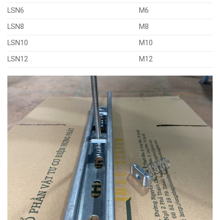
LSN6
M6
LSN8
M8
LSN10
M10
LSN12
M12