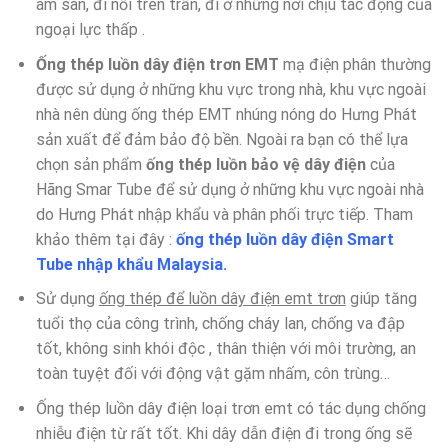
âm sàn, đi nổi trên trần, đi ở những nơi chịu tác động của
ngoại lực thấp .
Ống thép luồn dây điện trơn EMT
mạ điện phân thường
được sử dụng ở những khu vực trong nhà, khu vực ngoài
nhà nên dùng ống thép EMT nhúng nóng do Hưng Phát
sản xuất để đảm bảo độ bền. Ngoài ra bạn có thể lựa
chọn sản phẩm
ống thép luồn bảo vệ dây điện
của
Hãng Smar Tube để sử dụng ở những khu vực ngoài nhà
do Hưng Phát nhập khẩu và phân phối trực tiếp. Tham
khảo thêm tại đây :
ống thép luồn dây điện Smart
Tube nhập khẩu Malaysia.
Sử dụng
ống thép để luồn dây điện emt trơn
giúp tăng
tuổi thọ của công trình, chống cháy lan, chống va đập
tốt, không sinh khói độc , thân thiện với môi trường, an
toàn tuyệt đối với động vật gặm nhấm, côn trùng…
Ống thép luồn dây điện loại trơn emt có tác dụng chống
nhiễu điện từ rất tốt. Khi dây dẫn điện đi trong ống sẽ