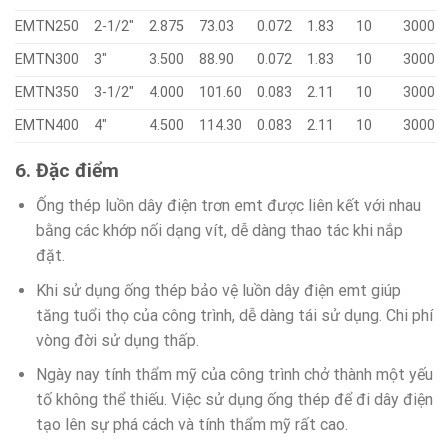
EMTN250
2-1/2″
2.875
73.03
0.072
1.83
10
3000
EMTN300
3″
3.500
88.90
0.072
1.83
10
3000
EMTN350
3-1/2″
4.000
101.60
0.083
2.11
10
3000
EMTN400
4″
4.500
114.30
0.083
2.11
10
3000
6. Đặc điểm
Ống thép luồn dây điện trơn emt được liên kết với nhau
bằng các khớp nối dạng vít, dễ dàng thao tác khi nắp
đặt.
Khi sử dụng ống thép bảo vệ luồn dây điện emt giúp
tăng tuổi thọ của công trình, dễ dàng tái sử dụng. Chi phí
vòng đời sử dụng thấp.
Ngày nay tính thẩm mỹ của công trình chở thành một yếu
tố không thể thiếu. Việc sử dụng ống thép để đi dây điện
tạo lên sự phá cách và tính thẩm mỹ rất cao.