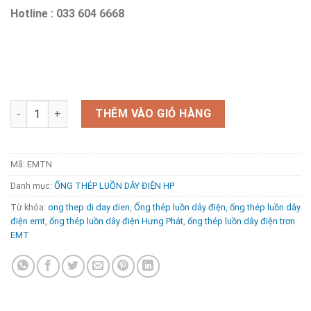
Hotline : 033 604 6668
ỐNG THÉP LUỒN DÂY ĐIỆN TRƠN EMT HƯNG PHÁT số lượng
THÊM VÀO GIỎ HÀNG
Mã:
EMTN
Danh mục:
ỐNG THÉP LUỒN DÂY ĐIỆN HP
Từ khóa:
ong thep di day dien
,
Ống thép luồn dây điện
,
ống thép luồn dây
điện emt
,
ống thép luồn dây điện Hưng Phát
,
ống thép luồn dây điện trơn
EMT