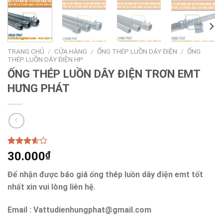
TRANG CHỦ
/
CỬA HÀNG
/
ỐNG THÉP LUỒN DÂY ĐIỆN
/
ỐNG
THÉP LUỒN DÂY ĐIỆN HP
ỐNG THÉP LUỒN DÂY ĐIỆN TRƠN EMT
HƯNG PHÁT
3.60
5
30.000
₫
trên 5
dựa trên
Để nhận được báo giá ống thép luồn dây điện emt tốt
đánh giá
nhất xin vui lòng liên hệ.
Email : Vattudienhungphat@gmail.com