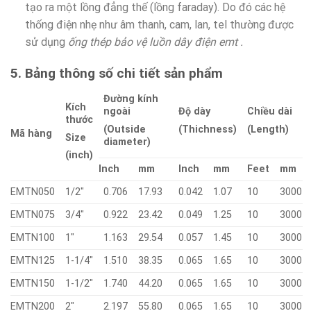
tạo ra một lồng đẳng thế (lồng faraday). Do đó các hệ
thống điện nhẹ như âm thanh, cam, lan, tel thường được
sử dụng
ống thép bảo vệ luồn dây điện emt .
5. Bảng thông số chi tiết sản phẩm
Đường kính
Kích
ngoài
Độ dày
Chiều dài
thước
(Outside
(Thichness)
(Length)
Mã hàng
Size
diameter)
(inch)
Inch
mm
Inch
mm
Feet
mm
EMTN050
1/2″
0.706
17.93
0.042
1.07
10
3000
EMTN075
3/4″
0.922
23.42
0.049
1.25
10
3000
EMTN100
1″
1.163
29.54
0.057
1.45
10
3000
EMTN125
1-1/4″
1.510
38.35
0.065
1.65
10
3000
EMTN150
1-1/2″
1.740
44.20
0.065
1.65
10
3000
EMTN200
2″
2.197
55.80
0.065
1.65
10
3000