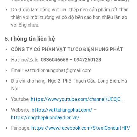
Do được làm bằng vật liệu thép nên sản phẩm rất thân
thiện với môi trường và có độ bền cao hơn nhiều lần so
với ống nhựa.
5.Thông tin liên hệ
CÔNG TY CỔ PHẦN VẬT TƯ CƠ ĐIỆN HƯNG PHÁT
Hotline/Zalo:
0336046668 – 0947260123
Email: vattudienhungphat@gmail.com
Địa chỉ kho hàng: Ngõ 2, Phố Thạch Cầu, Long Biên, Hà
Nội
Youtube:
https://www.youtube.com/channel/UC0jC..
.
Website:
https://vattuhungphat.com/
–
https://ongthepluondaydien.vn/
Fanpage:
https://www.facebook.com/SteelConduitHP/