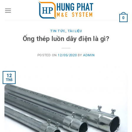
Skip
to
content
0
TIN TỨC
,
TÀI LIỆU
Ống thép luồn dây điện là gì?
POSTED ON
12/05/2020
BY
ADMIN
12
Th5