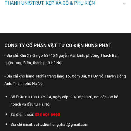
THANH UNISTRUT, KẸP XÀ GỒ & PHỤ KIỆN
CÔNG TY CỔ PHẦN VẬT TƯ CƠ ĐIỆN HƯNG PHÁT
- Địa chỉ: Khu X3-2 ngõ 68/45 Nguyễn Văn Linh, phường Thạch Bàn,
quận Long Biên, thành phố Hà Nội
- Địa chỉ kho hàng: Nghĩa trang làng Tó, Xóm Bãi, Xã Uy Nỗ, Huyện Đông
Anh, Thành phố Hà Nội
Số ĐKKD: 0109187934, ngày cấp: 20/05/2020, nơi cấp: Sở kế
hoạch và đầu tư Hà Nội
Số điện thoại:
033 604 6668
Địa chỉ Email: vattudienhungphat@gmail.com