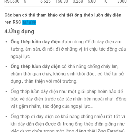
RSC600
6″
6.625
168.30
0.268
6.80
10
3000
Các bạn có thể tham khảo chi tiết ống thép luồn dây điện
ren RSC
tại đây
4.Ứng dụng
Ống thép luồn dây điện
được dùng để đi dây điện âm
tường, âm sàn, đi nổi, đi ở những vị trí chịu tác động của
ngoại lực.
Ống thép luồn dây điện
có khả năng chống cháy lan,
chậm thời gian cháy, không sinh khói độc , có thể tái sử
dụng , thân thiện với môi trường.
Ống thép luồn dây điện như một giải pháp hoàn hảo để
bảo vệ dây điện trước các tác nhân bên ngoài như : động
vật gặm nhấm, tác động của ngoại lực…
Ống thép đi dây điện có khả năng chống nhiễu rất tốt vì
khi dây dẫn điện được đi trong ống thép điện giống như
việc được chứa trong một lồng đẳng thế(Lồng Faraday).