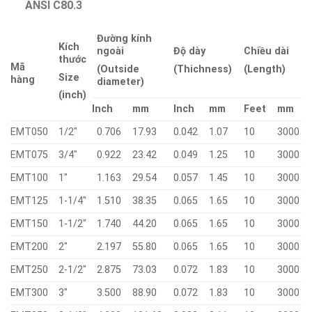
ANSI C80.3
Đường kính
Kích
ngoài
Độ dày
Chiều dài
thước
Mã
(Outside
(Thichness)
(Length)
Size
hàng
diameter)
(inch)
Inch
mm
Inch
mm
Feet
mm
EMT050
1/2″
0.706
17.93
0.042
1.07
10
3000
EMT075
3/4″
0.922
23.42
0.049
1.25
10
3000
EMT100
1″
1.163
29.54
0.057
1.45
10
3000
EMT125
1-1/4″
1.510
38.35
0.065
1.65
10
3000
EMT150
1-1/2″
1.740
44.20
0.065
1.65
10
3000
EMT200
2″
2.197
55.80
0.065
1.65
10
3000
EMT250
2-1/2″
2.875
73.03
0.072
1.83
10
3000
EMT300
3″
3.500
88.90
0.072
1.83
10
3000