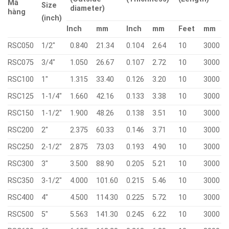
Mã
Size
diameter)
hàng
(inch)
Inch
mm
Inch
mm
Feet
mm
RSC050
1/2″
0.840
21.34
0.104
2.64
10
3000
RSC075
3/4″
1.050
26.67
0.107
2.72
10
3000
RSC100
1″
1.315
33.40
0.126
3.20
10
3000
RSC125
1-1/4″
1.660
42.16
0.133
3.38
10
3000
RSC150
1-1/2″
1.900
48.26
0.138
3.51
10
3000
RSC200
2″
2.375
60.33
0.146
3.71
10
3000
RSC250
2-1/2″
2.875
73.03
0.193
4.90
10
3000
RSC300
3″
3.500
88.90
0.205
5.21
10
3000
RSC350
3-1/2″
4.000
101.60
0.215
5.46
10
3000
RSC400
4″
4.500
114.30
0.225
5.72
10
3000
RSC500
5″
5.563
141.30
0.245
6.22
10
3000