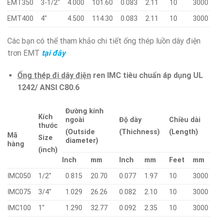
EMT350
3-1/2″
4.000
101.60
0.083
2.11
10
3000
EMT400
4″
4.500
114.30
0.083
2.11
10
3000
Các bạn có thể tham khảo chi tiết ống thép luồn dây điện
trơn EMT
tại đây
Ống thép đi dây điện
ren IMC tiêu chuẩn áp dụng UL
1242/ ANSI C80.6
Đường kính
Kích
ngoài
Độ dày
Chiều dài
thước
(Outside
(Thichness)
(Length)
Mã
Size
diameter)
hàng
(inch)
Inch
mm
Inch
mm
Feet
mm
IMC050
1/2″
0.815
20.70
0.077
1.97
10
3000
IMC075
3/4″
1.029
26.26
0.082
2.10
10
3000
IMC100
1″
1.290
32.77
0.092
2.35
10
3000