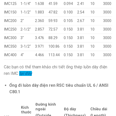
IMC125
1-1/4″
1.638
41.59
0.094
2.41
10
3000
IMC150
1-1/2″
1.883
47.82
0.100
2.54
10
3000
IMC200
2″
2.360
59.93
0.105
2.67
10
3000
IMC250
2-1/2″
2.857
72.57
0.150
3.81
10
3000
IMC300
3″
3.476
88.29
0.150
3.81
10
3000
IMC350
3-1/2″
3.971
100.86
0.150
3.81
10
3000
IMC400
4″
4.466
113.44
0.150
3.81
10
3000
Các bạn có thể tham khảo chi tiết ống thép luồn dây điện
ren IMC
tại đây
Ống đi luồn dây điện ren RSC tiêu chuẩn UL 6 / ANSI
C80.1
Đường kính
Kích
ngoài
Độ dày
Chiều dài
thước
(Outside
(Thichness)
(Length)