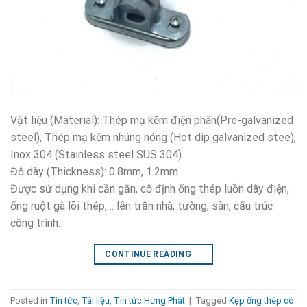
Vật liệu (Material): Thép mạ kẽm điện phân(Pre-galvanized
steel), Thép mạ kẽm nhúng nóng (Hot dip galvanized stee),
Inox 304 (Stainless steel SUS 304)
Độ dày (Thickness): 0.8mm, 1.2mm
Được sử dụng khi cần gắn, cố định ống thép luồn dây điện,
ống ruột gà lõi thép,… lên trần nhà, tường, sàn, cấu trúc
công trình.
CONTINUE READING
→
Posted in
Tin tức
,
Tài liệu
,
Tin tức Hưng Phát
|
Tagged
Kẹp ống thép có