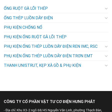
ỐNG RUỘT GÀ LÕI THÉP
ỐNG THÉP LUỒN DÂY ĐIỆN
PHỤ KIỆN CHỐNG NỔ
PHỤ KIỆN ỐNG RUỘT GÀ LÕI THÉP
PHỤ KIỆN ỐNG THÉP LUỒN DÂY ĐIỆN REN IMC, RSC
PHỤ KIỆN ỐNG THÉP LUỒN DÂY ĐIỆN TRƠN EMT
THANH UNISTRUT, KẸP XÀ GỒ & PHỤ KIỆN
CÔNG TY CỔ PHẦN VẬT TƯ CƠ ĐIỆN HƯNG PHÁT
- Địa chỉ: Khu X3-2 ngõ 68/45 Nguyễn Văn Linh, phường Thạch Bàn,