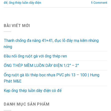
đế
,
ống thép luồn dây điện
1
Comment
BÀI VIẾT MỚI
Thanh chống đa năng 41×41, đục lỗ đáy mạ kẽm nhúng
nóng
Đầu nối ống ruột gà với ống thép ren
ỐNG THÉP MỀM LUỒN DÂY ĐIỆN 1/2″ – 2″
Ống ruột gà lõi thép bọc nhựa PVC phi 13 – 100 | Hưng
Phát M&E
Kẹp ống thép luồn dây điện có đế
DANH MỤC SẢN PHẨM