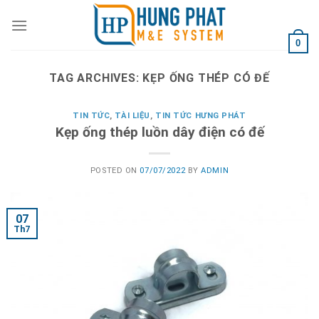
Skip
to
content
0
TAG ARCHIVES:
KẸP ỐNG THÉP CÓ ĐẾ
TIN TỨC
,
TÀI LIỆU
,
TIN TỨC HƯNG PHÁT
Kẹp ống thép luồn dây điện có đế
POSTED ON
07/07/2022
BY
ADMIN
07
Th7