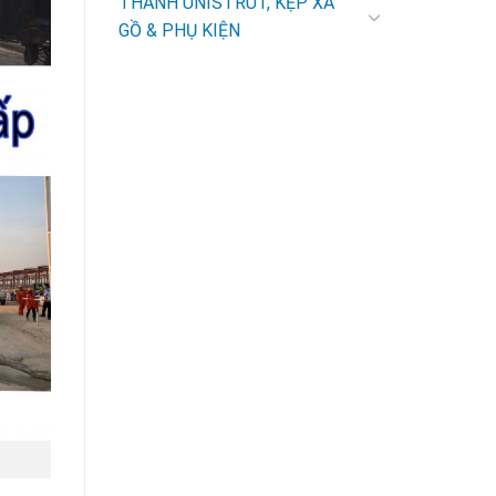
THANH UNISTRUT, KẸP XÀ
GỒ & PHỤ KIỆN