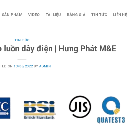
SẢN PHẨM
VIDEO
TÀI LIỆU
BẢNG GIÁ
TIN TỨC
LIÊN HỆ
TIN TỨC
p luồn dây điện | Hưng Phát M&E
STED ON
13/06/2022
BY
ADMIN