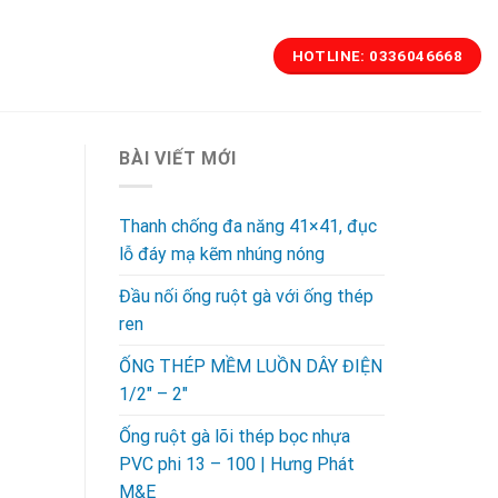
HOTLINE: 0336046668
BÀI VIẾT MỚI
Thanh chống đa năng 41×41, đục
lỗ đáy mạ kẽm nhúng nóng
Đầu nối ống ruột gà với ống thép
ren
ỐNG THÉP MỀM LUỒN DÂY ĐIỆN
1/2″ – 2″
Ống ruột gà lõi thép bọc nhựa
PVC phi 13 – 100 | Hưng Phát
M&E