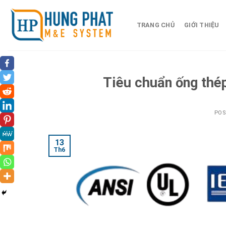
Skip
to
TRANG CHỦ
GIỚI THIỆU
content
Tiêu chuẩn ống thé
PO
13
Th6