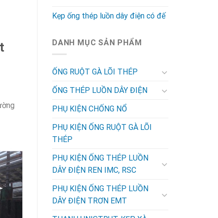
Kẹp ống thép luồn dây điện có đế
DANH MỤC SẢN PHẨM
t
ỐNG RUỘT GÀ LÕI THÉP
ỐNG THÉP LUỒN DÂY ĐIỆN
rường
PHỤ KIỆN CHỐNG NỔ
PHỤ KIỆN ỐNG RUỘT GÀ LÕI
THÉP
PHỤ KIỆN ỐNG THÉP LUỒN
DÂY ĐIỆN REN IMC, RSC
PHỤ KIỆN ỐNG THÉP LUỒN
DÂY ĐIỆN TRƠN EMT