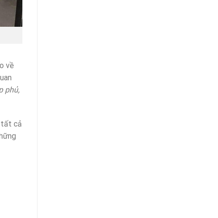
o về
quan
ớp phủ,
 tất cả
Những