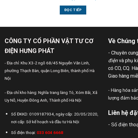
ĐỌC TIẾP
CÔNG TY CỔ PHẦN VẬT TƯ CƠ
Về Chúng 
ĐIỆN HƯNG PHÁT
- Chuyên cun
điện
và phụ k
- Địa chỉ: Khu X3-2 ngõ 68/45 Nguyễn Văn Linh,
có CO, CQ. Hàn
phường Thạch Bàn, quận Long Biên, thành phố Hà
Giao hàng miễ
Nội
- Hàng hóa sản
- Địa chỉ kho hàng: Nghĩa trang làng Tó, Xóm Bãi, Xã
lượng đảm bảo,
Uy Nỗ, Huyện Đông Anh, Thành phố Hà Nội
Liên hệ đặ
Số ĐKKD: 0109187934, ngày cấp: 20/05/2020,
nơi cấp: Sở kế hoạch và đầu tư Hà Nội
- Số điện thoạ
Số điện thoại:
033 604 6668