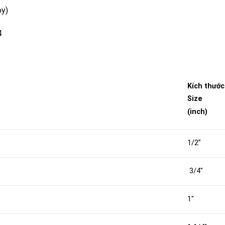
oy)
4
Kích thước
Size
(inch)
1/2”
3/4″
1″