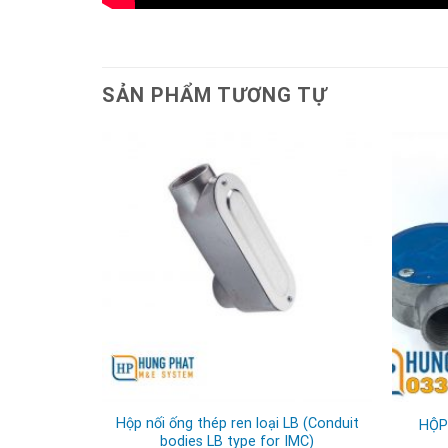
SẢN PHẨM TƯƠNG TỰ
|75 / nắp
Hộp nối ống thép ren loại LB (Conduit
HỘP
over)
bodies LB type for IMC)