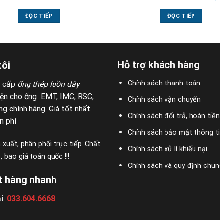
ĐỌC TIẾP
ĐỌC TIẾP
Hỗ trợ khách hàng
tôi
Chính sách thanh toán
g cấp
ống thép luồn dây
iện cho ống EMT, IMC, RSC,
Chính sách vận chuyển
g chính hãng. Giá tốt nhất.
Chính sách đổi trả, hoàn tiền
n phí
Chính sách bảo mật thông ti
 xuất, phân phối trực tiếp. Chất
Chính sách xử lí khiếu nại
 bao giá toán quốc !!!
Chính sách và quy định chun
t hàng nhanh
i:
033.604.6668