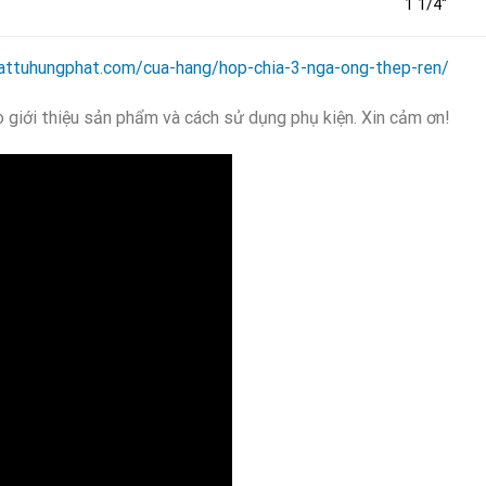
1 1/4″
vattuhungphat.com/cua-hang/hop-chia-3-nga-ong-thep-ren/
giới thiệu sản phẩm và cách sử dụng phụ kiện. Xin cảm ơn!