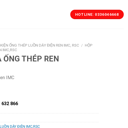
HOTLINE: 0336046668
KIỆN ỐNG THÉP LUỒN DÂY ĐIỆN REN IMC, RSC
/
HỘP
N IMC,RSC
Ả ỐNG THÉP REN
ren IMC
5 632 866
LUỒN DÂY ĐIỆN IMC,RSC