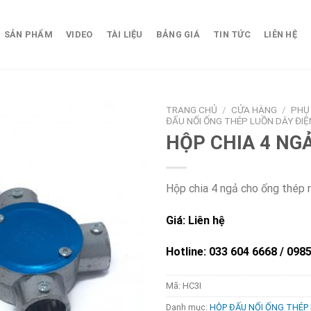
SẢN PHẨM
VIDEO
TÀI LIỆU
BẢNG GIÁ
TIN TỨC
LIÊN HỆ
TRANG CHỦ
/
CỬA HÀNG
/
PHỤ 
ĐẤU NỐI ỐNG THÉP LUỒN DÂY ĐIỆ
HỘP CHIA 4 NG
Hộp chia 4 ngả cho ống thép 
Giá: Liên hệ
Hotline: 033 604 6668 / 098
Mã:
HC3I
Danh mục:
HỘP ĐẤU NỐI ỐNG THÉP 