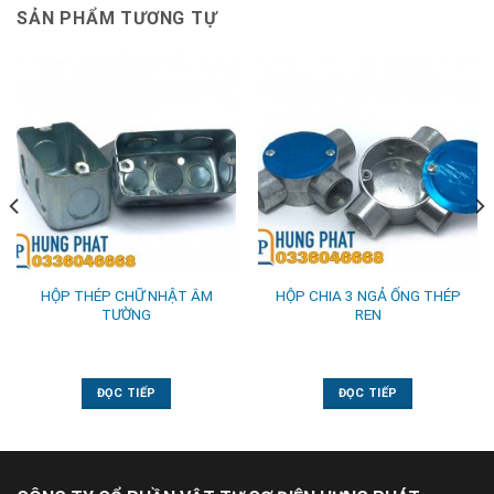
SẢN PHẨM TƯƠNG TỰ
HỘP THÉP CHỮ NHẬT ÂM
HỘP CHIA 3 NGẢ ỐNG THÉP
TƯỜNG
REN
ĐỌC TIẾP
ĐỌC TIẾP