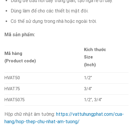
Dùng để đấu nối dây trung gian, tạo ngã rẽ đi dây.
Dùng làm đế cho các thiết bị mặt đôi.
Có thể sử dụng trong nhà hoặc ngoài trời.
Mã sản phẩm:
Kích thước
Mã hàng
Size
(Product code)
(Inch)
HVAT50
1/2”
HVAT75
3/4”
HVAT5075
1/2”, 3/4”
Hộp chữ nhật âm tường:
https://vattuhungphat.com/cua-
hang/hop-thep-chu-nhat-am-tuong/