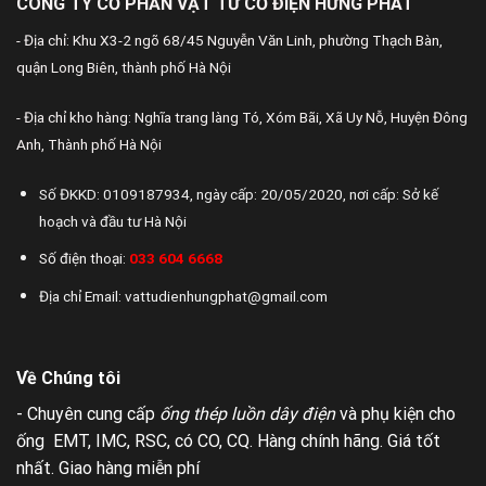
CÔNG TY CỔ PHẦN VẬT TƯ CƠ ĐIỆN HƯNG PHÁT
- Địa chỉ: Khu X3-2 ngõ 68/45 Nguyễn Văn Linh, phường Thạch Bàn,
quận Long Biên, thành phố Hà Nội
- Địa chỉ kho hàng: Nghĩa trang làng Tó, Xóm Bãi, Xã Uy Nỗ, Huyện Đông
Anh, Thành phố Hà Nội
Số ĐKKD: 0109187934, ngày cấp: 20/05/2020, nơi cấp: Sở kế
hoạch và đầu tư Hà Nội
Số điện thoại:
033 604 6668
Địa chỉ Email: vattudienhungphat@gmail.com
Về Chúng tôi
- Chuyên cung cấp
ống thép luồn dây điện
và phụ kiện cho
ống EMT, IMC, RSC, có CO, CQ. Hàng chính hãng. Giá tốt
nhất. Giao hàng miễn phí