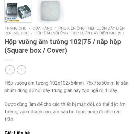
TRANG CHỦ
/
CỬA HÀNG
/
PHỤ KIỆN ỐNG THÉP LUỒN DÂY ĐIỆN
REN IMC, RSC
/
HỘP ĐẤU NỐI ỐNG THÉP LUỒN DÂY ĐIỆN IMC,RSC
Hộp vuông âm tường 102|75 / nắp hộp
(Square box / Cover)
Hộp vuông âm tường 102x102x54mm, 75x75x50mm là sản
phẩm dùng để nối dây trung gian hay tạo ngã rẽ đi dây.
Được dùng làm đế cho các thiết bị mặt đôi, có thể đặt âm
tường, vách thạch cao, âm sàn bê tông, hoặc đi nổi trên
trần
Giá: Liên hệ