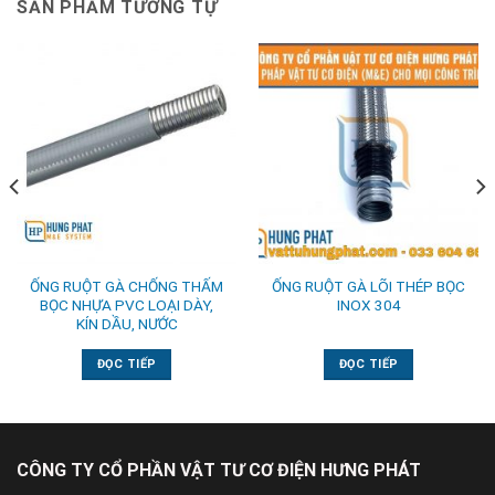
SẢN PHẨM TƯƠNG TỰ
ỐNG RUỘT GÀ CHỐNG THẤM
ỐNG RUỘT GÀ LÕI THÉP BỌC
BỌC NHỰA PVC LOẠI DÀY,
INOX 304
KÍN DẦU, NƯỚC
ĐỌC TIẾP
ĐỌC TIẾP
CÔNG TY CỔ PHẦN VẬT TƯ CƠ ĐIỆN HƯNG PHÁT