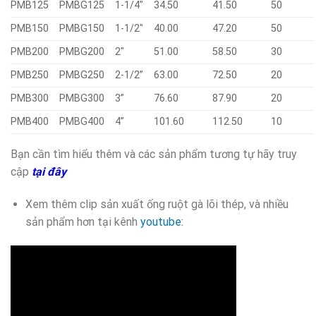
PMB125
PMBG125
1-1/4″
34.50
41.50
50
PMB150
PMBG150
1-1/2″
40.00
47.20
50
PMB200
PMBG200
2″
51.00
58.50
30
PMB250
PMBG250
2-1/2”
63.00
72.50
20
PMB300
PMBG300
3”
76.60
87.90
20
PMB400
PMBG400
4”
101.60
112.50
10
Bạn cần tìm hiểu thêm và các sản phẩm tương tự hãy truy
cập
tại đây
Xem thêm clip sản xuất ống ruột gà lõi thép, và nhiều
sản phẩm hơn tại kênh
youtube: