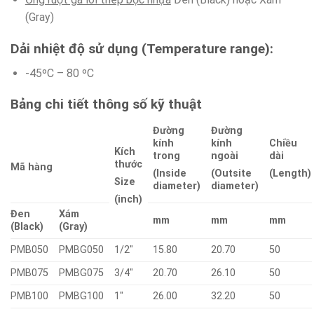
(Gray)
Dải nhiệt độ sử dụng (Temperature range):
-45ºC – 80 ºC
Bảng chi tiết thông số kỹ thuật
Đường
Đường
kính
kính
Chiều
Kích
trong
ngoài
dài
thước
Mã hàng
(Inside
(Outsite
(Length)
Size
diameter)
diameter)
(inch)
Đen
Xám
mm
mm
mm
(Black)
(Gray)
PMB050
PMBG050
1/2″
15.80
20.70
50
PMB075
PMBG075
3/4″
20.70
26.10
50
PMB100
PMBG100
1″
26.00
32.20
50