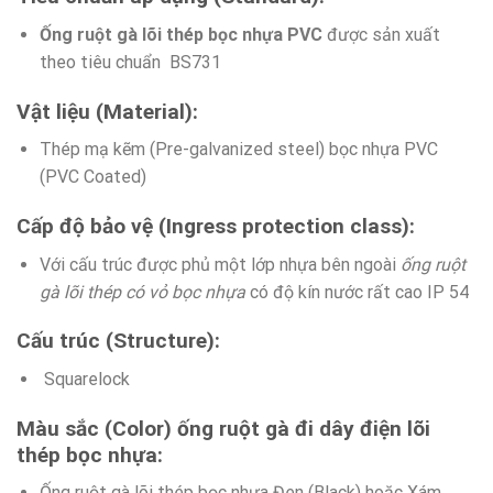
Ống ruột gà lõi thép bọc nhựa PVC
được sản xuất
theo tiêu chuẩn BS731
Vật liệu (Material):
Thép mạ kẽm (Pre-galvanized steel) bọc nhựa PVC
(PVC Coated)
Cấp độ bảo vệ (Ingress protection class):
Với cấu trúc được phủ một lớp nhựa bên ngoài
ống ruột
gà lõi thép có vỏ bọc nhựa
có độ kín nước rất cao IP 54
Cấu trúc (Structure):
Squarelock
Màu sắc (Color) ống ruột gà đi dây điện lõi
thép bọc nhựa:
Ống ruột gà lõi thép bọc nhựa
Đen (Black) hoặc Xám