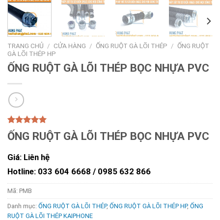
TRANG CHỦ
/
CỬA HÀNG
/
ỐNG RUỘT GÀ LÕI THÉP
/
ỐNG RUỘT
GÀ LÕI THÉP HP
ỐNG RUỘT GÀ LÕI THÉP BỌC NHỰA PVC
5.00
1
trên 5
ỐNG RUỘT GÀ LÕI THÉP BỌC NHỰA PVC
dựa trên
đánh giá
Giá: Liên hệ
Hotline: 033 604 6668 /
0985 632 866
Mã:
PMB
Danh mục:
ỐNG RUỘT GÀ LÕI THÉP
,
ỐNG RUỘT GÀ LÕI THÉP HP
,
ỐNG
RUỘT GÀ LÕI THÉP KAIPHONE