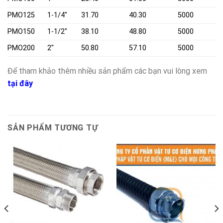
PMO125
1-1/4″
31.70
40.30
5000
PMO150
1-1/2″
38.10
48.80
5000
PMO200
2″
50.80
57.10
5000
Để tham khảo thêm nhiều sản phẩm các bạn vui lòng xem
tại đây
SẢN PHẨM TƯƠNG TỰ