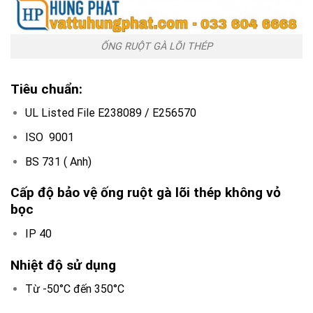
ỐNG RUỘT GÀ LÕI THÉP
Tiêu chuẩn
:
UL Listed File E238089 / E256570
ISO 9001
BS 731 ( Anh)
Cấp độ bảo vệ ống ruột gà lõi thép không vỏ
bọc
IP 40
Nhiệt độ sử dụng
Từ -50°C đến 350°C