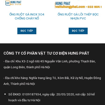
ỐNG RUỘT GÀ INOX 3O4
ỐNG RUỘT GÀ LÕI THÉP BỌC
CHỐNG CHÁY NỔ
NHỰA PVC
ĐỌC TIẾP
ĐỌC TIẾP
CÔNG TY CỔ PHẦN VẬT TƯ CƠ ĐIỆN HƯNG PHÁT
- Địa chỉ: Khu X3-2 ngõ 68/45 Nguyễn Văn Linh, phường Thạch Bàn,
quận Long Biên, thành phố Hà Nội
- Địa chỉ kho hàng: Nghĩa trang làng Tó, Xóm Bãi, Xã Uy Nỗ, Huyện Đông
Anh, Thành phố Hà Nội
Số ĐKKD: 0109187934, ngày cấp: 20/05/2020, nơi cấp: Sở kế
hoạch và đầu tư Hà Nội