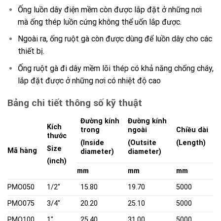
Ống luồn dây điện mềm còn được lắp đặt ở những nơi
mà ống thép luồn cứng không thể uốn lắp được.
Ngoài ra, ống ruột gà còn được dùng để luồn dây cho các
thiết bị.
Ống ruột gà đi dây mềm lõi thép có khả năng chống cháy,
lắp đặt được ở những nơi có nhiệt độ cao
Bảng chi tiết thông số kỹ thuật
Đường kính
Đường kính
Kích
trong
ngoài
Chiều dài
thước
(Inside
(Outsite
(Length)
Size
Mã hàng
diameter)
diameter)
(inch)
mm
mm
mm
PMO050
1/2″
15.80
19.70
5000
PMO075
3/4″
20.20
25.10
5000
PMO100
1″
25.40
31.00
5000