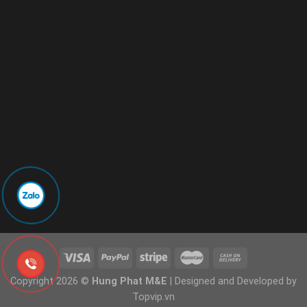
Copyright 2026 ©
Hung Phat M&E
| Designed and Developed by
Topvip.vn