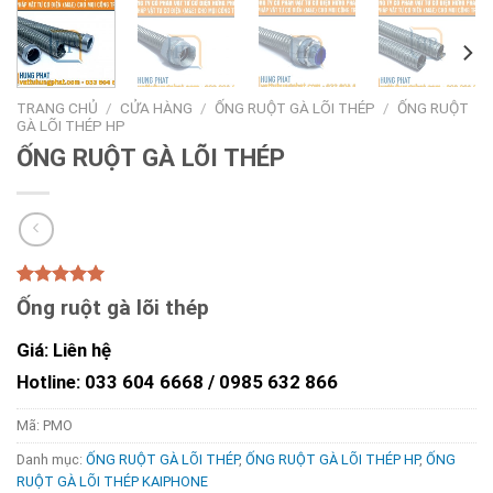
TRANG CHỦ
/
CỬA HÀNG
/
ỐNG RUỘT GÀ LÕI THÉP
/
ỐNG RUỘT
GÀ LÕI THÉP HP
ỐNG RUỘT GÀ LÕI THÉP
5.00
1
trên 5
Ống ruột gà lõi thép
dựa trên
đánh giá
Giá: Liên hệ
Hotline: 033 604 6668 /
0985 632 866
Mã:
PMO
Danh mục:
ỐNG RUỘT GÀ LÕI THÉP
,
ỐNG RUỘT GÀ LÕI THÉP HP
,
ỐNG
RUỘT GÀ LÕI THÉP KAIPHONE